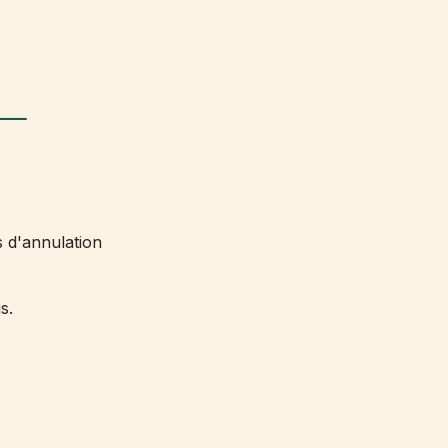
 —
 d'annulation
s.