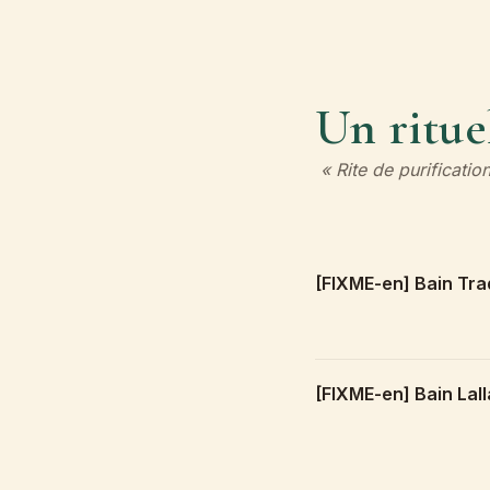
Un ritue
« Rite de purificati
[FIXME-en] Bain Trad
[FIXME-en] Bain Lal