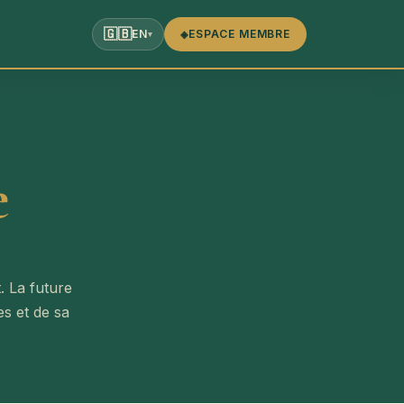
🇬🇧
EN
ESPACE MEMBRE
◈
▾
e
. La future
es et de sa