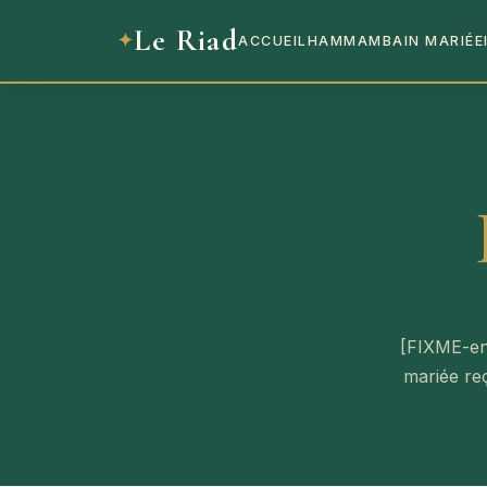
Le Riad
ACCUEIL
HAMMAM
BAIN MARIÉE
[FIXME-en]
mariée reç