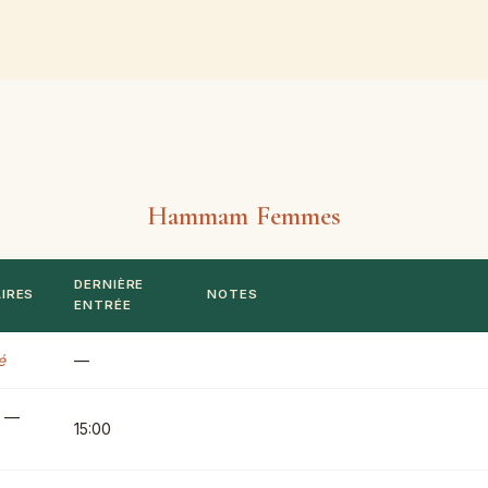
s
Hammam Femmes
DERNIÈRE
IRES
NOTES
ENTRÉE
é
—
0 —
15:00