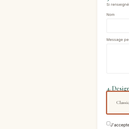
Si renseigné
Nom
Message pe
4. Desig
Classi
J'accepte