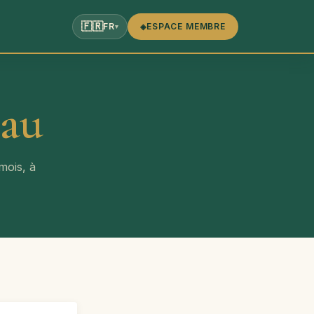
🇫🇷
FR
ESPACE MEMBRE
◈
▾
eau
mois, à