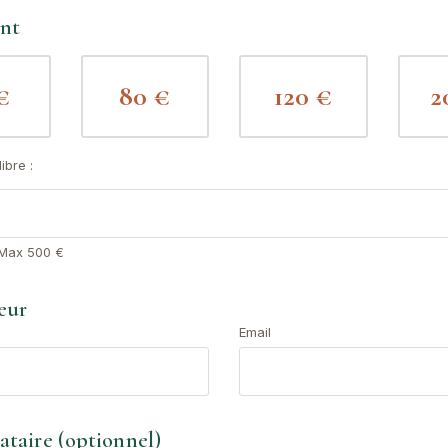
ant
€
80 €
120 €
2
ibre :
 Max 500 €
eur
Email
nataire (optionnel)