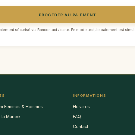
PROCÉDER AU PAIEMENT
aiement sécurisé via Bancontact / carte. En mode test, le paiement est simul
ES
INFORMATIONS
m Femmes & Hommes
Horaires
 la Mariée
FAQ
Contact