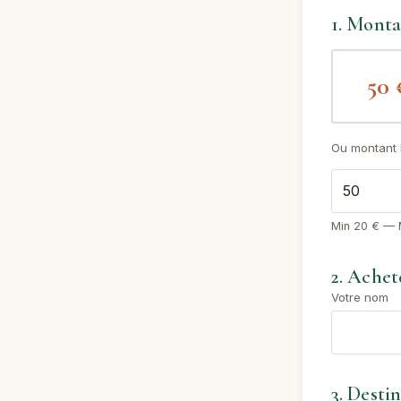
1. Mont
50 
Ou montant l
Min 20 € —
2. Achet
Votre nom
3. Desti