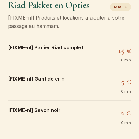
Riad Pakket en Opties
MIXTE
[FIXME-nl] Produits et locations à ajouter à votre
passage au hammam.
[FIXME-nl] Panier Riad complet
15 €
0 min
[FIXME-nl] Gant de crin
5 €
0 min
[FIXME-nl] Savon noir
2 €
0 min