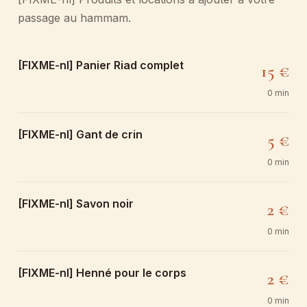
passage au hammam.
[FIXME-nl] Panier Riad complet
15 €
0 min
[FIXME-nl] Gant de crin
5 €
0 min
[FIXME-nl] Savon noir
2 €
0 min
[FIXME-nl] Henné pour le corps
2 €
0 min